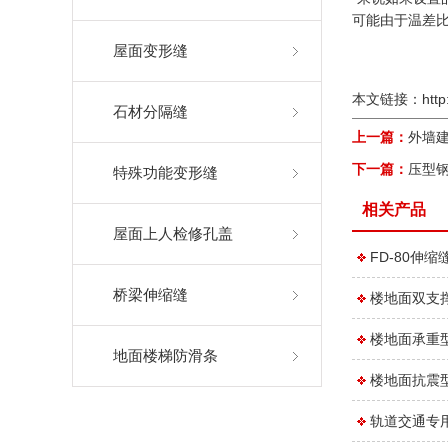
可能由于温差
屋面变形缝
本文链接：
http
石材分隔缝
上一篇：
外墙
下一篇：
压型
特殊功能变形缝
相关产品
屋面上人检修孔盖
FD-80伸缩
桥梁伸缩缝
楼地面双支
楼地面承重
地面楼梯防滑条
楼地面抗震
轨道交通专