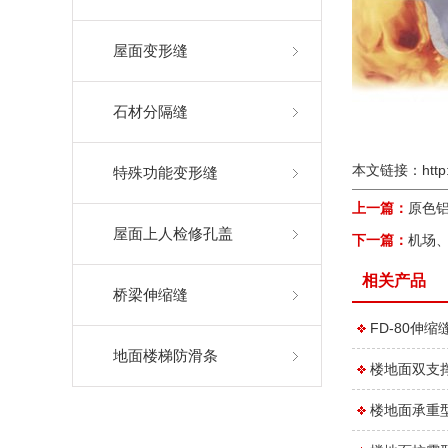
屋面变形缝
石材分隔缝
本文链接：
http
特殊功能变形缝
上一篇：
原色
屋面上人检修孔盖
下一篇：
机场
相关产品
桥梁伸缩缝
FD-80伸缩
地面楼梯防滑条
楼地面双支
楼地面承重